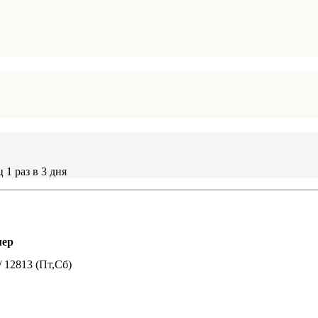
 1 раз в 3 дня
мер
/ 12813 (Пт,Сб)