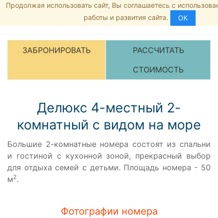
Продолжая использовать сайт, Вы соглашаетесь с использова
Главная страница
8 (800) 555-35-46
работы и развития сайта.
Номера и цены
ОК
Рейтинг:
5
/5 -
1
голосов
Делюкс 4-мест
ЗАБРОНИРОВАТЬ
РАССЧИТАТЬ
СТОИМОСТЬ
Делюкс 4-местный 2-
комнатный с видом на море
Большие 2-комнатные номера состоят из спальни
и гостиной с кухонной зоной, прекрасный выбор
для отдыха семей с детьми. Площадь номера - 50
2
м
.
Фотографии номера